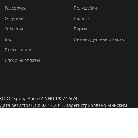
Рассрочка
Полушубки
О бутике
Пальто
О бренде
Парки
Блог
Индивидуальный заказ
Пресса о нас
Способы оплаты
ООО "Бренд Авеню" УНП 192742674
Дата регистрации: 02.12.2016, зарегистрировано Минским
горисполкомом.
Интернет-магазин зарегистрирован в Торговом реестре, дата
регистрации: 14-04-2022, № 532077.
Режим работы: Пн - сб с 11:00 до 20:00, Вс. с 11:00 до 18:00