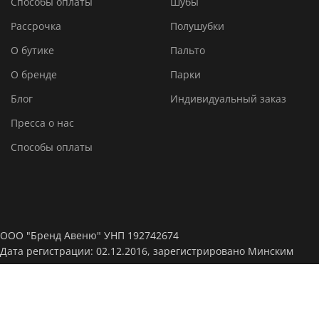
Способы оплаты
Шубы
Рассрочка
Полушубки
О бутике
Пальто
О бренде
Парки
Блог
Индивидуальный заказ
Пресса о нас
Способы оплаты
ООО "Бренд Авеню" УНП 192742674
Дата регистрации: 02.12.2016, зарегистрировано Минским
горисполкомом.
Интернет-магазин зарегистрирован в Торговом реестре, дата
регистрации: 14-04-2022, № 532077.
Режим работы: Пн - сб с 11:00 до 20:00, Вс. с 11:00 до 18:00