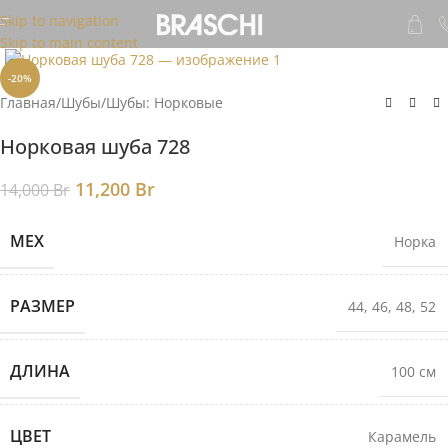
Skip to navigation
Skip to main content
-20%
Главная
/
Шубы
/
Шубы: Норковые
Норковая шуба 728
11,200
Br
14,000
Br
МЕХ
Норка
РАЗМЕР
44
,
46
,
48
,
52
ДЛИНА
100 см
ЦВЕТ
Карамель