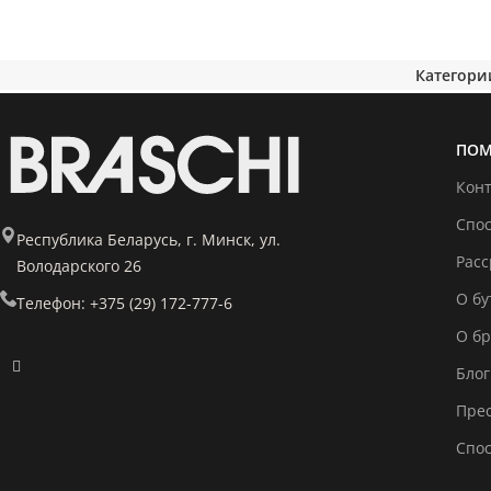
Категори
ПОМ
Кон
Спо
Республика Беларусь, г. Минск, ул.
Расс
Володарского 26
О бу
Телефон: +375 (29) 172-777-6
О б
Блог
Прес
Спо