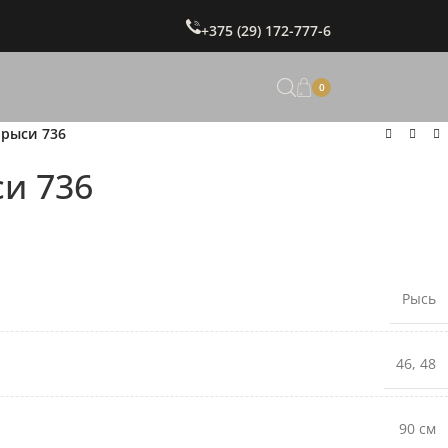
+375 (29) 172-777-6
0
 рыси 736
и 736
Рысь
46
,
48
90 см