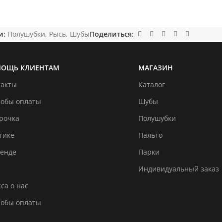
и:
Полушубки
,
Рысь
,
Шубы
Поделиться:
ОЩЬ КЛИЕНТАМ
МАГАЗИН
такты
Каталог
собы оплаты
Шубы
рочка
Полушубки
тике
Пальто
ренде
Парки
Индивидуальный заказ
са о нас
собы оплаты