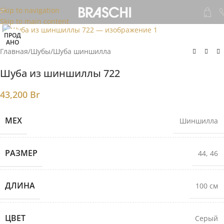
Skip to navigation
Skip to main content
ПРОД
АНО
Главная
/
Шубы
/
Шуба шиншилла
Шуба из шиншиллы 722
43,200
Br
МЕХ
Шиншилла
РАЗМЕР
44
,
46
ДЛИНА
100 см
ЦВЕТ
Серый