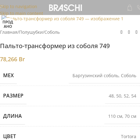
Skip to navigation
Skip to main content
ПРОД
АНО
Главная
/
Полушубки
/
Соболь
Пальто-трансформер из соболя 749
78,266
Br
МЕХ
Баргузинский соболь
,
Соболь
РАЗМЕР
48
,
50
,
52
,
54
ДЛИНА
110 см
,
70 см
ЦВЕТ
Tortora