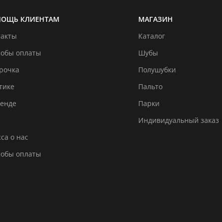
ОЩЬ КЛИЕНТАМ
МАГАЗИН
такты
Каталог
собы оплаты
Шубы
рочка
Полушубки
тике
Пальто
ренде
Парки
Индивидуальный заказ
са о нас
собы оплаты