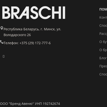
ПОМ
Кон
Спо
Республика Беларусь, г. Минск, ул.
Расс
Володарского 26
О бу
Телефон: +375 (29) 172-777-6
О б
Блог
Прес
Спо
ООО "Бренд Авеню" УНП 192742674