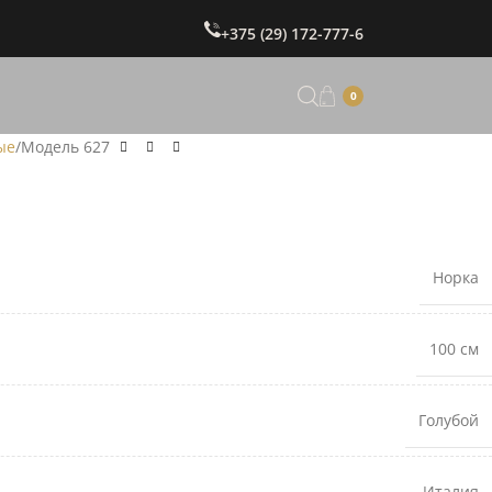
+375 (29) 172-777-6
0
ые
Модель 627
Норка
100 см
Голубой
Италия