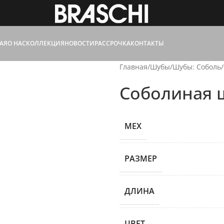
АЯ
О НАС
КОЛЛЕКЦИЯ
НОВОСТИ
РАССРОЧКА
КОНТАКТЫ
Главная
/
Шубы
/
Шубы: Соболь
/
Соболиная 
МЕХ
РАЗМЕР
ДЛИНА
ЦВЕТ