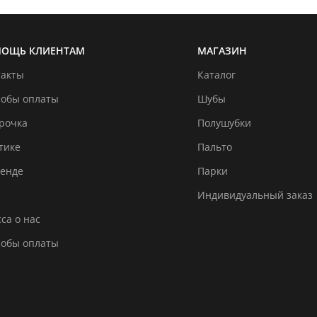
ОЩЬ КЛИЕНТАМ
МАГАЗИН
такты
Каталог
собы оплаты
Шубы
рочка
Полушубки
тике
Пальто
ренде
Парки
Индивидуальный заказ
са о нас
собы оплаты