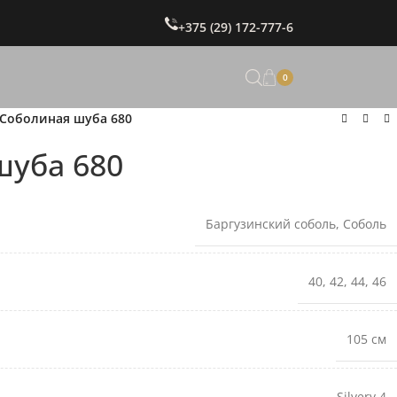
+375 (29) 172-777-6
0
Соболиная шуба 680
шуба 680
Баргузинский соболь
,
Соболь
40
,
42
,
44
,
46
105 см
Silvery 4